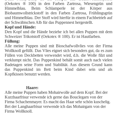
(Oekotex
®
100) in den Farben Zartrosa, Wiesengrün und
Himmelblau. Beim Schlamperle ist der Körper aus
Biobaumwollstrickstoff in den Farben Zartrosa, Frühlingsgrün
und Himmelblau. Der Stoff wird hierfür in einem Fachbetrieb auf
der Schwäbischen Alb für das Puppennest hergestellt.
Kopf und Hände:
Den Kopf und die Hände beziehe ich bei allen Puppen mit dem
Schweizer Trikotstoff (Oekotex
®
100). Er ist Hautfarben.
Füllung:
Alle meine Puppen sind mit Bioschafwollvlies von der Firma
Wollknoll gefüllt. Das Vlies eignet sich besonders gut, da es zum
Füllen von Deckbetten verwendet wird, d.h. die Wolle filzt und
verklumpt nicht. Das Puppenkind behält somit auch nach vielen
Badetagen seine Form und Stabilität. Aus diesem Grund kann
das Puppenkind im Bett beim Kind dabei sein und als
Kopfkissen benutzt werden.
Haare:
Alle meine Puppen haben Mohairwolle auf dem Kopf. Bei der
Kurzhaarfrisur verwende ich gerne das Bouclegarn von der
Firma Schachenmayer. Es macht das Haar sehr schön kuschelig.
Bei der Langhaarfrisur verwende ich das Mohairgarn von der
Firma Wollknoll.