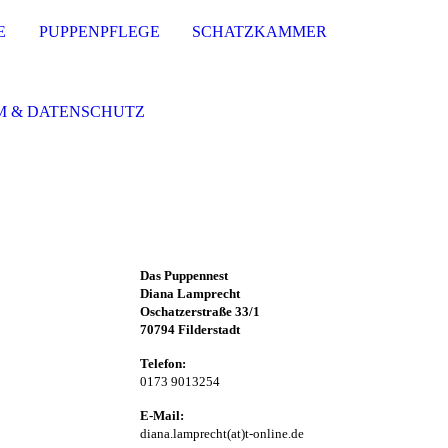
E
PUPPENPFLEGE
SCHATZKAMMER
M & DATENSCHUTZ
Das Puppennest
Diana Lamprecht
Oschatzerstraße 33/1
70794 Filderstadt
Telefon:
0173 9013254
E-Mail:
diana.lamprecht(at)t-online.de